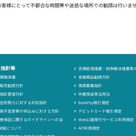
お客様にとって不都合な時間帯や迷惑な場所での勧誘は行いま
な指針等
苦情処理措置・紛争解決措置等
情報保護
金融商品勧誘方針
販売勧誘方針
保険募集指針
相反管理方針
休眠預金等活用法
会的勢力に対する対応指針
BankPay取引規定
条件変更等の申込みに対する方針
デビットカード取引規定
者保証に関するガイドラインへの当
Web口振受付サービス利用規定
取組について
API利用規定