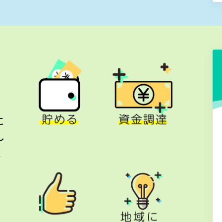
に
し
く