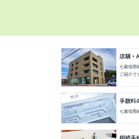
店舗・
七島信用
ご紹介で
手数料
七島信用
相続手